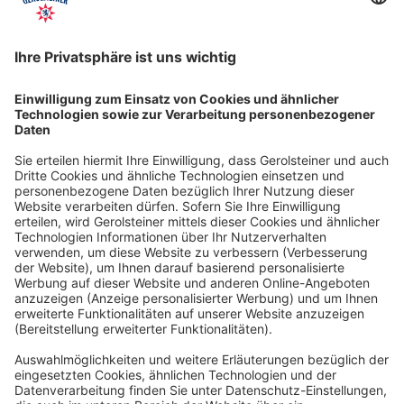
integrierter Zapfvorrichtun…
Mehr
Gerolsteiner Naturell in der praktischen 5L-PET-
Flasche mit integrierter Zapfvorrichtung
✔Absolute Hygiene ✔5lVorratsflasche. Jetzt
versandkostenfrei bestellen!