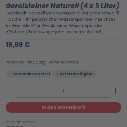
Gerolsteiner Naturell (4 x 5 Liter)
Gerolstein Naturell Mineralwasser in der praktischen 5l-
Flasche - Ihr persönlicher Wasserspender. ✔Leichtes
5l-Gebinde ✔Für Gerolsteiner Wasserspender
✔Einfache Bedienung - jetzt online bestellen!
Regulärer Preis:
19,99 €
Preise inkl. MwSt. zzgl. Versandkosten
Versandkostenfrei
Sofort verfügbar
Produkt Anzahl: Gib den gewünschten Wert ein 
In den Warenkorb
Produktnummer: