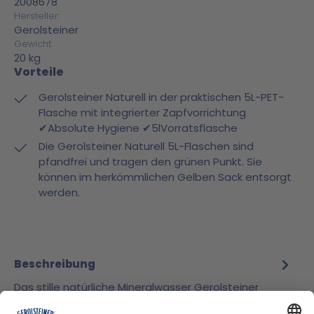
2008678
Hersteller:
Gerolsteiner
Gewicht:
20 kg
Vorteile
Gerolsteiner Naturell in der praktischen 5L-PET-
Flasche mit integrierter Zapfvorrichtung
✔Absolute Hygiene ✔5lVorratsflasche
Die Gerolsteiner Naturell 5L-Flaschen sind
pfandfrei und tragen den grünen Punkt. Sie
können im herkömmlichen Gelben Sack entsorgt
werden.
Beschreibung
Das stille natürliche Mineralwasser Gerolsteiner
Naturell in der praktischen 5L-PET-Flasche mit